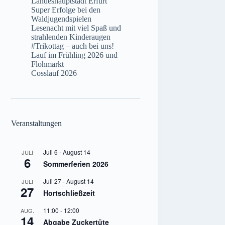
Landeshauptstadt Erfurt
Super Erfolge bei den
Waldjugendspielen
Lesenacht mit viel Spaß und
strahlenden Kinderaugen
#Trikottag – auch bei uns!
Lauf im Frühling 2026 und
Flohmarkt
Cosslauf 2026
Veranstaltungen
Juli 6
-
August 14
JULI
6
Sommerferien 2026
Juli 27
-
August 14
JULI
27
Hortschließzeit
11:00
-
12:00
AUG.
14
Abgabe Zuckertüte