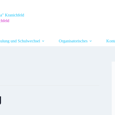
a" Kranichfeld
chfeld
ulung und Schulwechsel
Organisatorisches
Kont
g