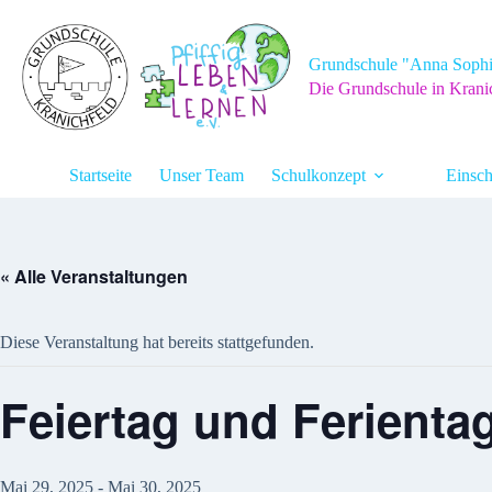
Zum
Inhalt
springen
Grundschule "Anna Sophi
Die Grundschule in Krani
Startseite
Unser Team
Schulkonzept
Einsch
« Alle Veranstaltungen
Diese Veranstaltung hat bereits stattgefunden.
Feiertag und Ferienta
Mai 29, 2025
-
Mai 30, 2025