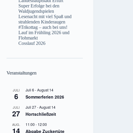
Landeshauptstadt Erfurt
Super Erfolge bei den
Waldjugendspielen
Lesenacht mit viel Spaß und
strahlenden Kinderaugen
#Trikottag – auch bei uns!
Lauf im Frühling 2026 und
Flohmarkt
Cosslauf 2026
Veranstaltungen
Juli 6
-
August 14
JULI
6
Sommerferien 2026
Juli 27
-
August 14
JULI
27
Hortschließzeit
11:00
-
12:00
AUG.
14
Abgabe Zuckertüte