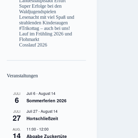
Landeshauptstadt Erfurt
Super Erfolge bei den
Waldjugendspielen
Lesenacht mit viel Spaß und
strahlenden Kinderaugen
#Trikottag – auch bei uns!
Lauf im Frühling 2026 und
Flohmarkt
Cosslauf 2026
Veranstaltungen
Juli 6
-
August 14
JULI
6
Sommerferien 2026
Juli 27
-
August 14
JULI
27
Hortschließzeit
11:00
-
12:00
AUG.
14
Abgabe Zuckertüte