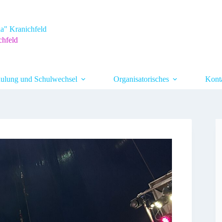
a" Kranichfeld
chfeld
ulung und Schulwechsel
Organisatorisches
Kont