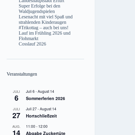
Landeshauptstadt Erfurt
Super Erfolge bei den
Waldjugendspielen
Lesenacht mit viel Spaß und
strahlenden Kinderaugen
#Trikottag – auch bei uns!
Lauf im Frühling 2026 und
Flohmarkt
Cosslauf 2026
Veranstaltungen
Juli 6
-
August 14
JULI
6
Sommerferien 2026
Juli 27
-
August 14
JULI
27
Hortschließzeit
11:00
-
12:00
AUG.
14
Abgabe Zuckertüte