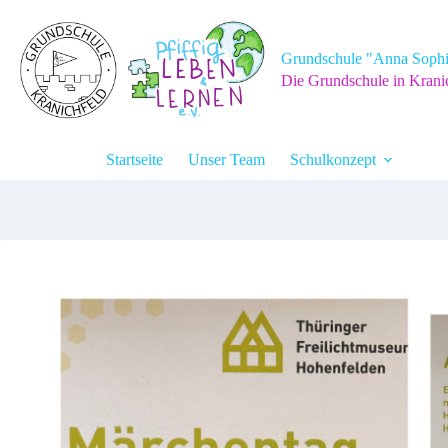
Zum
Inhalt
springen
Grundschule "Anna Sophi
Die Grundschule in Krani
Startseite
Unser Team
Schulkonzept