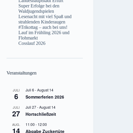
Landeshauptstadt Erfurt
Super Erfolge bei den
Waldjugendspielen
Lesenacht mit viel Spaß und
strahlenden Kinderaugen
#Trikottag – auch bei uns!
Lauf im Frühling 2026 und
Flohmarkt
Cosslauf 2026
Veranstaltungen
Juli 6
-
August 14
JULI
6
Sommerferien 2026
Juli 27
-
August 14
JULI
27
Hortschließzeit
11:00
-
12:00
AUG.
14
Abgabe Zuckertüte