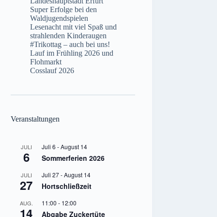
Landeshauptstadt Erfurt
Super Erfolge bei den
Waldjugendspielen
Lesenacht mit viel Spaß und
strahlenden Kinderaugen
#Trikottag – auch bei uns!
Lauf im Frühling 2026 und
Flohmarkt
Cosslauf 2026
Veranstaltungen
Juli 6
-
August 14
JULI
6
Sommerferien 2026
Juli 27
-
August 14
JULI
27
Hortschließzeit
11:00
-
12:00
AUG.
14
Abgabe Zuckertüte