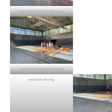
unsere Ball über’s Netz Teilnehmer
Vertreter beim Landes-Crosslauf
sportlicher Beitrag