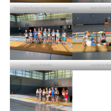
Tischtennis-Turnier Schuleingangsphase
unsere Schul-R
unsere Fußballer
sportlicher Bei