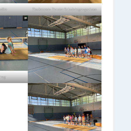
adler
Tischtennis-Turnier Schuleingangsphase
trag