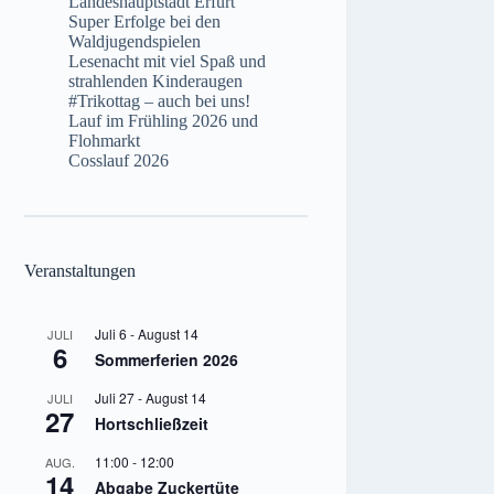
Landeshauptstadt Erfurt
Super Erfolge bei den
Waldjugendspielen
Lesenacht mit viel Spaß und
strahlenden Kinderaugen
#Trikottag – auch bei uns!
Lauf im Frühling 2026 und
Flohmarkt
Cosslauf 2026
Veranstaltungen
Juli 6
-
August 14
JULI
6
Sommerferien 2026
Juli 27
-
August 14
JULI
27
Hortschließzeit
11:00
-
12:00
AUG.
14
Abgabe Zuckertüte