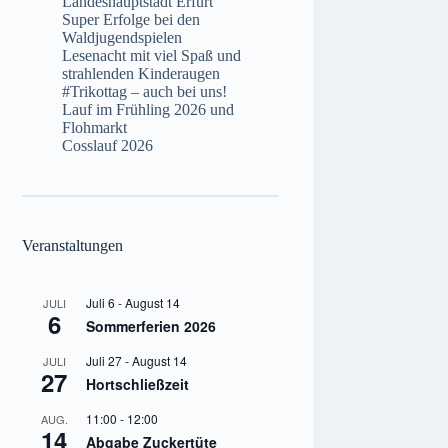
Landeshauptstadt Erfurt
Super Erfolge bei den
Waldjugendspielen
Lesenacht mit viel Spaß und
strahlenden Kinderaugen
#Trikottag – auch bei uns!
Lauf im Frühling 2026 und
Flohmarkt
Cosslauf 2026
Veranstaltungen
Juli 6
-
August 14
JULI
6
Sommerferien 2026
Juli 27
-
August 14
JULI
27
Hortschließzeit
11:00
-
12:00
AUG.
14
Abgabe Zuckertüte