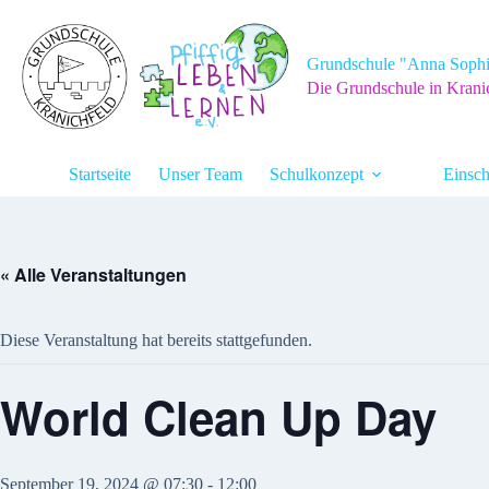
Zum
Inhalt
springen
Grundschule "Anna Sophi
Die Grundschule in Krani
Startseite
Unser Team
Schulkonzept
Einsch
« Alle Veranstaltungen
Diese Veranstaltung hat bereits stattgefunden.
World Clean Up Day
September 19, 2024 @ 07:30
-
12:00