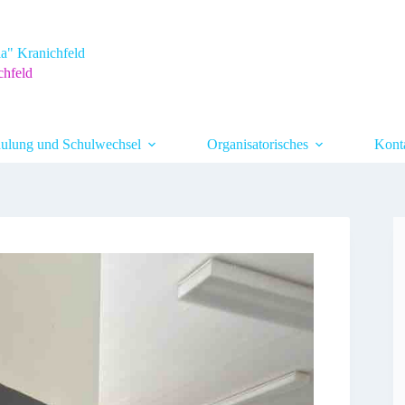
a" Kranichfeld
chfeld
ulung und Schulwechsel
Organisatorisches
Kont