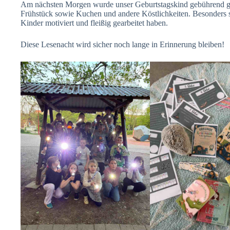
Am nächsten Morgen wurde unser Geburtstagskind gebührend gef
Frühstück sowie Kuchen und andere Köstlichkeiten. Besonders sc
Kinder motiviert und fleißig gearbeitet haben.
Diese Lesenacht wird sicher noch lange in Erinnerung bleiben!