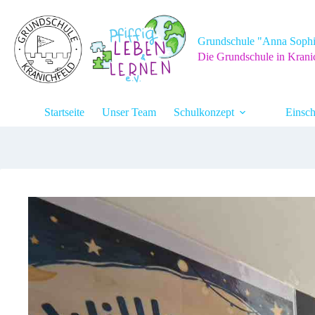
Zum
Inhalt
springen
Grundschule "Anna Sophi
Die Grundschule in Krani
Startseite
Unser Team
Schulkonzept
Einsch