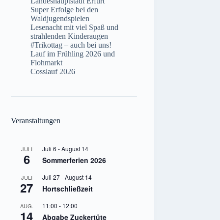
Landeshauptstadt Erfurt
Super Erfolge bei den
Waldjugendspielen
Lesenacht mit viel Spaß und
strahlenden Kinderaugen
#Trikottag – auch bei uns!
Lauf im Frühling 2026 und
Flohmarkt
Cosslauf 2026
Veranstaltungen
Juli 6
-
August 14
JULI
6
Sommerferien 2026
Juli 27
-
August 14
JULI
27
Hortschließzeit
11:00
-
12:00
AUG.
14
Abgabe Zuckertüte