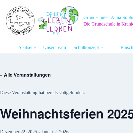
Zum
Inhalt
springen
Grundschule "Anna Sophi
Die Grundschule in Krani
Startseite
Unser Team
Schulkonzept
Einsch
« Alle Veranstaltungen
Diese Veranstaltung hat bereits stattgefunden.
Weihnachtsferien 202
Dezember 22, 2025
-
Januar 2, 2026