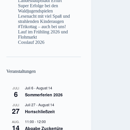
Landeshauptstadt Erfurt
Super Erfolge bei den
Waldjugendspielen
Lesenacht mit viel Spaß und
strahlenden Kinderaugen
#Trikottag – auch bei uns!
Lauf im Frühling 2026 und
Flohmarkt
Cosslauf 2026
Veranstaltungen
Juli 6
-
August 14
JULI
6
Sommerferien 2026
Juli 27
-
August 14
JULI
27
Hortschließzeit
11:00
-
12:00
AUG.
14
Abgabe Zuckertüte